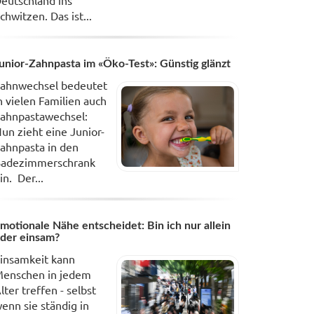
eutschland ins
chwitzen. Das ist...
unior-Zahnpasta im «Öko-Test»: Günstig glänzt
ahnwechsel bedeutet
n vielen Familien auch
ahnpastawechsel:
un zieht eine Junior-
ahnpasta in den
adezimmerschrank
in. Der...
motionale Nähe entscheidet: Bin ich nur allein
der einsam?
insamkeit kann
enschen in jedem
lter treffen - selbst
enn sie ständig in