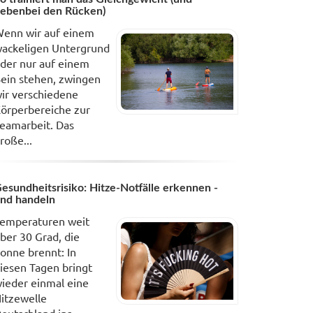
ebenbei den Rücken)
enn wir auf einem
ackeligen Untergrund
der nur auf einem
ein stehen, zwingen
ir verschiedene
örperbereiche zur
eamarbeit. Das
roße...
esundheitsrisiko: Hitze-Notfälle erkennen -
nd handeln
emperaturen weit
ber 30 Grad, die
onne brennt: In
iesen Tagen bringt
ieder einmal eine
itzewelle