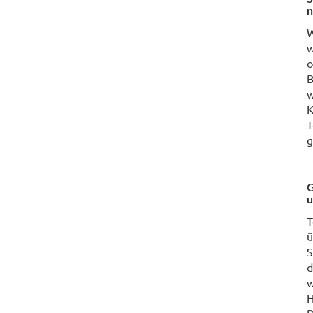
n
W
w
o
B
w
K
T
g
G
u
T
ü
S
d
w
H