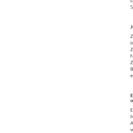
D
S
J
Z
i
Z
N
Z
B
e
E
o
E
M
A
w