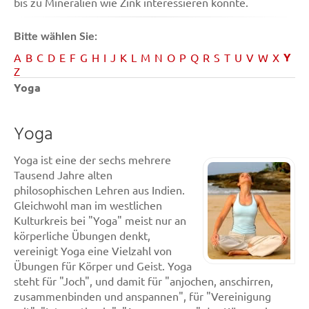
bis zu Mineralien wie Zink interessieren könnte.
Bitte wählen Sie:
Y
A
B
C
D
E
F
G
H
I
J
K
L
M
N
O
P
Q
R
S
T
U
V
W
X
Z
Yoga
Yoga
Yoga ist eine der sechs mehrere
Tausend Jahre alten
philosophischen Lehren aus Indien.
Gleichwohl man im westlichen
Kulturkreis bei "Yoga" meist nur an
körperliche Übungen denkt,
vereinigt Yoga eine Vielzahl von
Übungen für Körper und Geist. Yoga
steht für "Joch", und damit für "anjochen, anschirren,
zusammenbinden und anspannen", für "Vereinigung