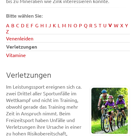
bis zu Mineralien wie Zink interessieren könnte.
Bitte wählen Sie:
V
A
B
C
D
E
F
G
H
I
J
K
L
M
N
O
P
Q
R
S
T
U
W
X
Y
Z
Venenleiden
Verletzungen
Vitamine
Verletzungen
Im Leistungssport ereignen sich ca.
zwei Drittel aller Sportunfälle im
Wettkampf und nicht im Training,
obwohl gerade das Training mehr
Zeit in Anspruch nimmt. Beim
Freizeitsport haben Unfälle und
Verletzungen ihre Ursache in einer
zu hohen Risikobereitschaft,