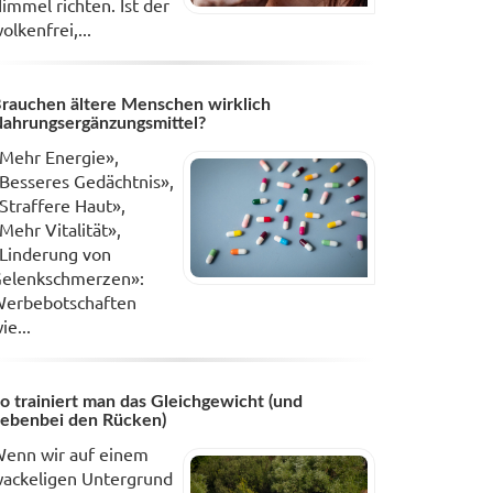
immel richten. Ist der
olkenfrei,...
rauchen ältere Menschen wirklich
ahrungsergänzungsmittel?
Mehr Energie»,
Besseres Gedächtnis»,
Straffere Haut»,
Mehr Vitalität»,
Linderung von
elenkschmerzen»:
erbebotschaften
ie...
o trainiert man das Gleichgewicht (und
ebenbei den Rücken)
enn wir auf einem
ackeligen Untergrund